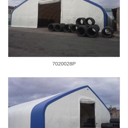
7020028P