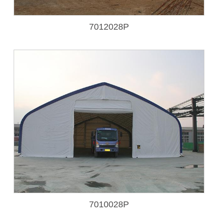
7012028P
7010028P