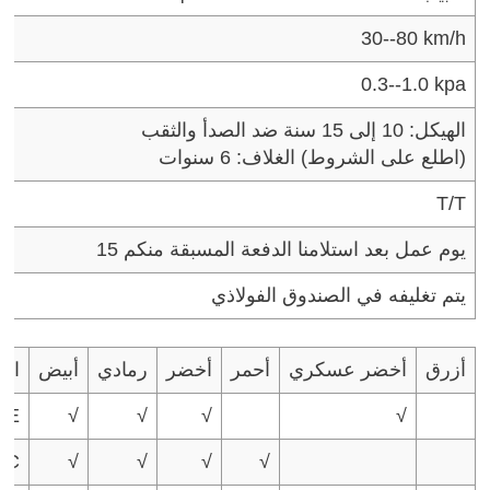
30--80 km/h
0.3--1.0 kpa
الهيكل: 10 إلى 15 سنة ضد الصدأ والثقب
(اطلع على الشروط)
الغلاف: 6 سنوات
T/T
15 يوم عمل بعد استلامنا الدفعة المسبقة منكم
يتم تغليفه في الصندوق الفولاذي
أزرق
أخضر عسكري
أحمر
أخضر
رمادي
أبيض
الل
PE
√
√
√
√
VC
√
√
√
√