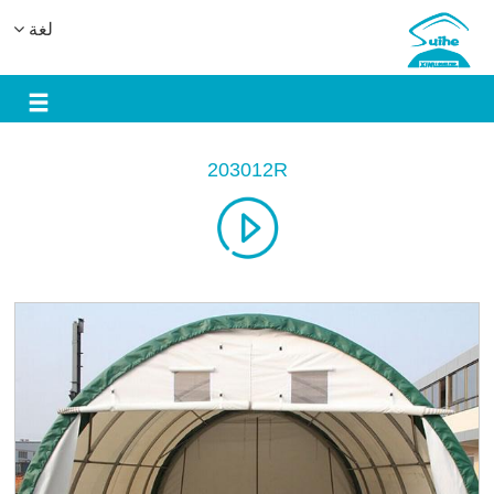
لغة
203012R