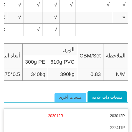
VC
√
√
√
√
√
√
VC
√
√
√
VC
√
√
الوزن
الملاحظة
CBM/Set
أبعاد التغ
300g PE
610g PVC
*0.75*0.5
340kg
390kg
0.83
N/M
منتجات ذات علاقة
منتجات أخرى
203012R
203012P
222411P