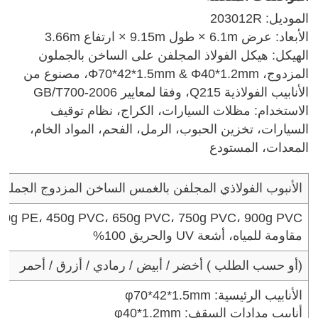
الموديل: 203012R
الأبعاد: عرض 6.1m × طول 9.15m × ارتفاع 3.66m
الهيكل: هيكل الفولاذ المجلفن على الساخن بالجملون
المزدوج، Φ70*42*1.5mm & Φ40*1.2mm، مصنوع من
الأنابيب الفولاذية Q215، وفقا لمعايير GB/T700-2006
الاستخدام: مظلات السيارات، الكراج، نظام توقيف
السيارات، تخزين الحبوب، الرمل، الفحم، المواد الخام،
المعدات، المستودع
الأنبوب الفولاذي المجلفن بالغمس الساخن المزدوج الجملو
300g PE، 450g PVC، 650g PVC، 750g PVC، 900g PVC متوف
مقاومة للمياه، أشعة UV والحريق 100%
( أو حسب الطلب)
أخضر / أبيض / رمادي / أزرق / أحمر
الأنابيب الرئيسية: φ70*42*1.5mm
أنابيب مدادات السقف: φ40*1.2mm