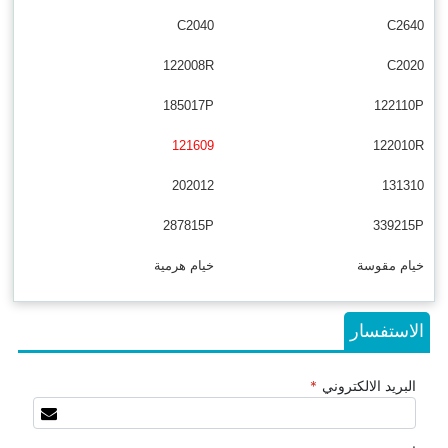
C2040
C2640
122008R
C2020
185017P
122110P
121609
122010R
202012
131310
287815P
339215P
خيام مقوسة
خيام هرمية
الاستفسار