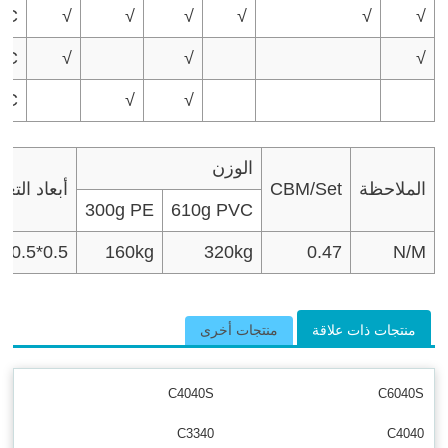
VC
√
√
√
√
√
√
VC
√
√
√
VC
√
√
الوزن
الملاحظة
CBM/Set
أبعاد التغ
300g PE
610g PVC
8*0.5*0.5
160kg
320kg
0.47
N/M
منتجات ذات علاقة
منتجات أخرى
C4040S
C6040S
C3340
C4040