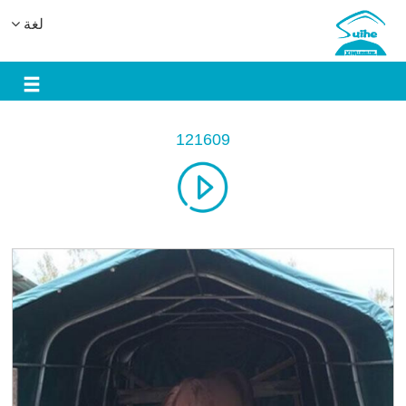
لغة
121609