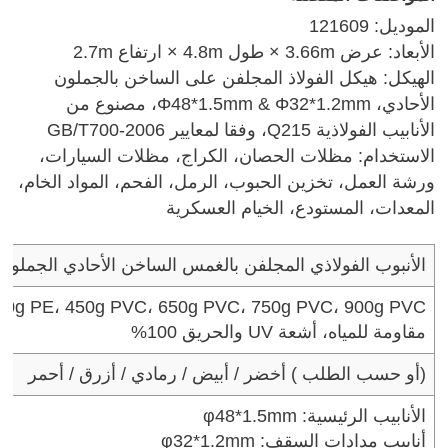
الموديل: 121609
الأبعاد: عرض 3.66m × طول 4.8m × ارتفاع 2.7m
الهيكل: هيكل الفولاذ المجلفن على الساخن بالجملون
الأحادي، Φ48*1.5mm & Φ32*1.2mm، مصنوع من
الأنابيب الفولاذية Q215، وفقا لمعايير GB/T700-2006
الاستخدام: مظلات الحصان، الكراج، مظلات السيارات،
ورشة العمل، تخزين الحبوب، الرمل، الفحم، المواد الخام،
المعدات، المستودع، الخيام العسكرية
الأنبوب الفولاذي المجلفن بالغمس الساخن الأحادي الجملون
300g PE، 450g PVC، 650g PVC، 750g PVC، 900g PVC متوف
مقاومة للمياه، أشعة UV والحريق 100%
( أو حسب الطلب)
أخضر / أبيض / رمادي / أزرق / أحمر
الأنابيب الرئيسية: φ48*1.5mm
أنابيب مدادات السقف: φ32*1.2mm