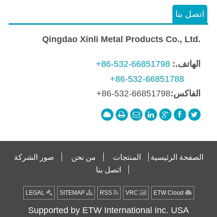
اتصل بنا
Qingdao Xinli Metal Products Co., Ltd.
الهاتف.:
+86-532-66851798
+86-532-66851788
الفاكس:
+86-532-66851798
الصفحة الرئيسية
المنتجات
من نحن
صور الشركة
اتصل بنا
LEGAL
SITEMAP
RSS
VRC
ETW Cloud
Supported by ETW International Inc. USA