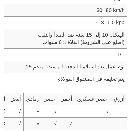
30--80 km/h
0.3--1.0 kpa
الهيكل: 10 إلى 15 سنة ضد الصدأ والثقب
(اطلع على الشروط)
الغلاف: 6 سنوات
T/T
15 يوم عمل بعد استلامنا الدفعة المسبقة منكم
يتم تغليفه في الصندوق الفولاذي
أزرق
أخضر عسكري
أحمر
أخضر
رمادي
أبيض
الل
PE
√
√
√
√
VC
√
√
√
√