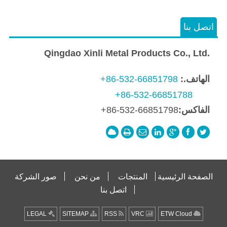
اتصل بنا
Qingdao Xinli Metal Products Co., Ltd.
الهاتف.:
+86-532-66851798
+86-532-66851788
الفاكس:
+86-532-66851798
الصفحة الرئيسية
المنتجات
من نحن
صور الشركة
اتصل بنا
LEGAL
SITEMAP
RSS
VRC
ETW Cloud