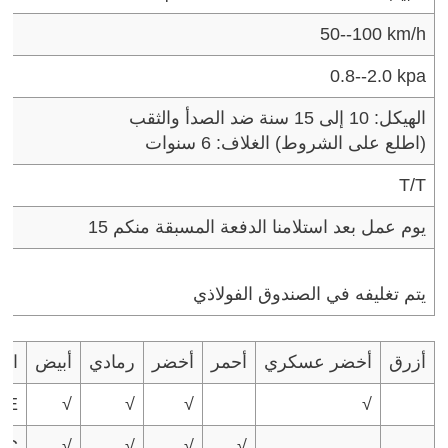
50--100 km/h
0.8--2.0 kpa
الهيكل: 10 إلى 15 سنة ضد الصدأ والثقب
(اطلع على الشروط)
الغلاف: 6 سنوات
T/T
15 يوم عمل بعد استلامنا الدفعة المسبقة منكم
يتم تغليفه في الصندوق الفولاذي
أزرق
أخضر عسكري
أحمر
أخضر
رمادي
أبيض
الل
PE
√
√
√
√
VC
√
√
√
√