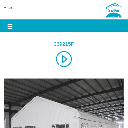
لغة
339215P