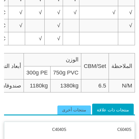
VC
√
√
√
√
√
√
VC
√
√
√
VC
√
√
الوزن
الملاحظة
CBM/Set
أبعاد التغ
300g PE
750g PVC
N/M
6.5
1380kg
1180kg
3.12*1.1*0.9m صندوقان
منتجات ذات علاقة
منتجات أخرى
C4040S
C6040S