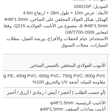
الموديل: 339215P
الأبعاد: عرض 10m × طول 28m × ارتفاع 4.6m
الهيكل: هيكل الفولاذ المجلفن على الساخن، Φ48*1.5mm
& Φ48*1.5mm، مصنوع من الأنابيب الفولاذية Q215، وفقا
لمعايير GB/T700-2006
الاستخدام: خيام الحفلات والأفراح، ورشة العمل، مظلات
السيارات، محلات التسوق
الأنبوب الفولاذي المجلفن بالغمس الساخن
300g PE، 450g PVC، 650g PVC، 750g PVC، 900g PVC متوف
مقاومة للمياه، أشعة UV والحريق 100%
( أو حسب الطلب)
أخضر / أبيض / رمادي / أزرق / أحمر
الأنابيب الرئيسية: φ48*1.5mm
أنابيب مدادات السقف: φ48*1.5mm