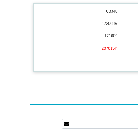
C3340
122008R
121609
287815P