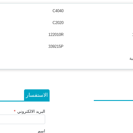
C4040
C2020
122010R
339215P
ية
الاستفسار