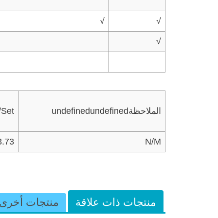
√
√
√
undefinedundefinedالملاحظة
Set
3.73
N/M
منتجات ذات علاقة
منتجات أخرى