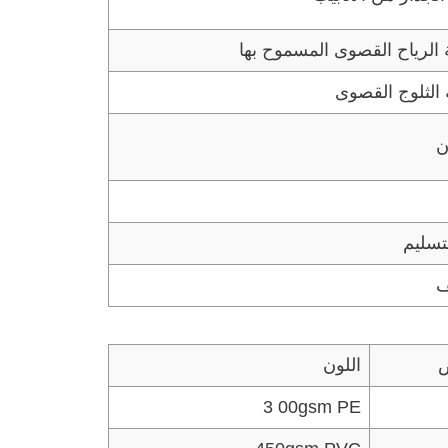
لرياح القصوى المسموح بها
الثلوج القصوى
ن
تسليم
ف
ض
اللون
3 00gsm PE