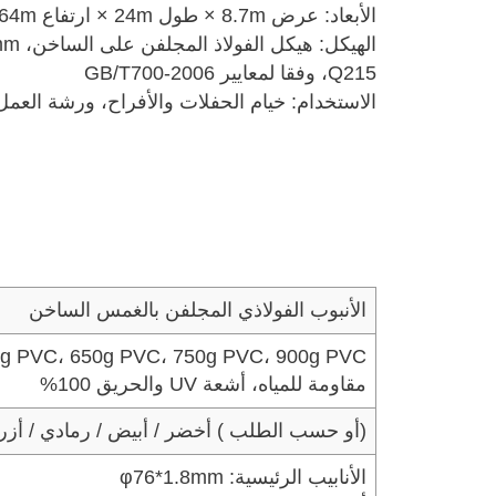
الأبعاد: عرض 8.7m × طول 24m × ارتفاع 4.64m
Q215، وفقا لمعايير GB/T700-2006
الاستخدام: خيام الحفلات والأفراح، ورشة الع
الأنبوب الفولاذي المجلفن بالغمس الساخن
، 450g PVC، 650g PVC، 750g PVC، 900g PVC
مقاومة للمياه، أشعة UV والحريق 100%
( أو حسب الطلب)
أخضر / أبيض / رمادي / أزرق / أحمر
الأنابيب الرئيسية: φ76*1.8mm