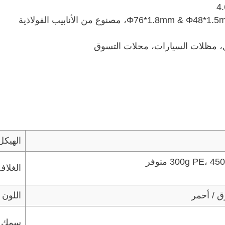
الهيكل: هيكل الفولاذ المجلفن على الساخن، Φ76*1.8mm & Φ48*1.5mm، مصنوع من الأنابيب الفولاذية
مل، مظلات السيارات، محلات التسوق
الهيكل
300g PE متوفر
الغلاف
اللون
سمك ال