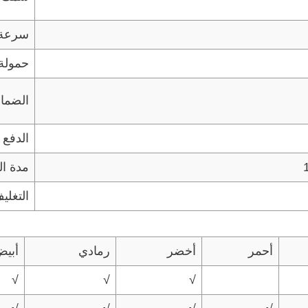
سرعة ا
حمولة 
الضما
الدفع
مدة ال
التغلي
أحمر
أخضر
رمادي
أبي
√
√
√