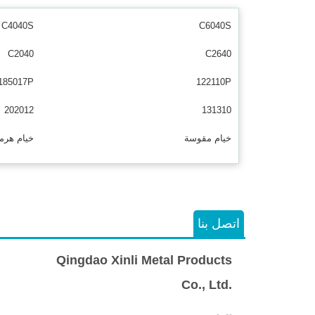
C4040S
C6040S
C2040
C2640
185017P
122110P
202012
131310
خيام مقوسة
خيام هرم
اتصل بنا
Qingdao Xinli Metal Products
Co., Ltd.