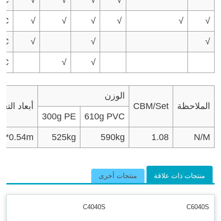
VC
√
√
√
√
√
√
VC
√
√
√
VC
√
√
الوزن
الملاحظة
CBM/Set
أبعاد التغ
300g PE
610g PVC
75*0.54m
525kg
590kg
1.08
N/M
منتجات ذات علاقة
منتجات أخرى
C4040S
C6040S