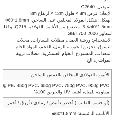
الموديل: C2640
الأبعاد: عرض 8m × طول 12m × ارتفاع 3m
الهيكل: هيكل الفولاذ المجلفن على الساخن، Φ60*1.8mm
& Φ40*1.5mm، مصنوع من الأنابيب الفولاذية Q215، وفقا
لمعايير GB/T700-2006
الاستخدام: ورشة العمل، مظلات السيارات، محلات
التسوق، تخزين الحبوب، الرمل، الفحم، المواد الخام،
المعدات، المستودع، الخيام العسكرية، مظلات تربية
المواشي، الخ
الأنبوب الفولاذي المجلفن بالغمس الساخن
300g PE، 450g PVC، 650g PVC، 750g PVC، 900g PVC متوف
مقاومة للمياه، أشعة UV والحريق 100%
( أو حسب الطلب)
أخضر / أبيض / رمادي / أزرق / أحمر
الأنابيب الرئيسية: φ60*1.8mm