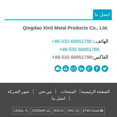
اتصل بنا
Qingdao Xinli Metal Products Co., Ltd.
الهاتف.:
+86-532-66851798
+86-532-66851788
الفاكس:
+86-532-66851798
الصفحة الرئيسية
المنتجات
من نحن
صور الشركة
اتصل بنا
LEGAL
SITEMAP
RSS
VRC
ETW Cloud