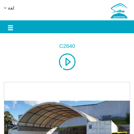
لغة
C2640