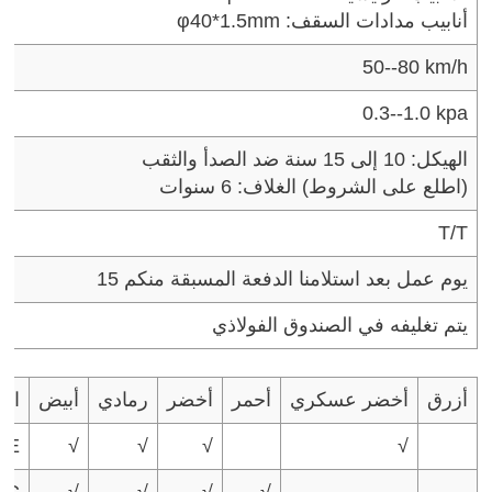
أنابيب مدادات السقف: φ40*1.5mm
50--80 km/h
0.3--1.0 kpa
الهيكل: 10 إلى 15 سنة ضد الصدأ والثقب
(اطلع على الشروط)
الغلاف: 6 سنوات
T/T
15 يوم عمل بعد استلامنا الدفعة المسبقة منكم
يتم تغليفه في الصندوق الفولاذي
أزرق
أخضر عسكري
أحمر
أخضر
رمادي
أبيض
الل
PE
√
√
√
√
VC
√
√
√
√