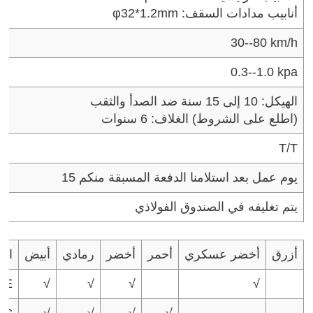
أنابيب مدادات السقف: φ32*1.2mm
30--80 km/h
0.3--1.0 kpa
الهيكل: 10 إلى 15 سنة ضد الصدأ والثقب
(اطلع على الشروط)
الغلاف: 6 سنوات
T/T
15 يوم عمل بعد استلامنا الدفعة المسبقة منكم
يتم تغليفه في الصندوق الفولاذي
أزرق
أخضر عسكري
أحمر
أخضر
رمادي
أبيض
الل
PE
√
√
√
√
VC
√
√
√
√