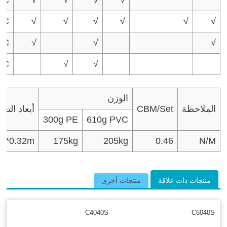
VC
√
√
√
√
√
√
VC
√
√
√
VC
√
√
الوزن
الملاحظة
CBM/Set
أبعاد التغ
300g PE
610g PVC
75*0.32m
175kg
205kg
0.46
N/M
منتجات ذات علاقة
منتجات أخرى
C4040S
C6040S