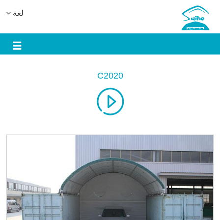
لغة
C2020