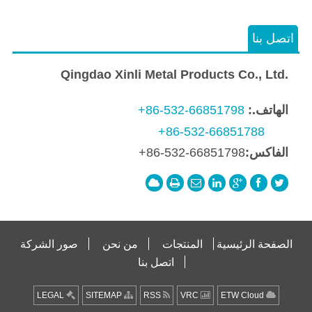
اتصل بنا
Qingdao Xinli Metal Products Co., Ltd.
الهاتف.:
+86-532-66851798
+86-532-66851788
الفاكس:
+86-532-66851798
الصفحة الرئيسية
المنتجات
من نحن
صور الشركة
اتصل بنا
LEGAL
SITEMAP
RSS
VRC
ETW Cloud