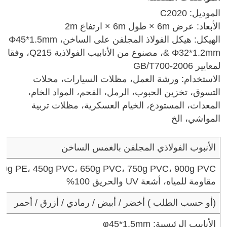
الموديل: C2020
الأبعاد: عرض 6m × طول 6m × ارتفاع 2m
الهيكل: هيكل الفولاذ المجلفن على الساخن، Φ45*1.5mm
& Φ32*1.2mm، مصنوع من الأنابيب الفولاذية Q215، وفقا
لمعايير GB/T700-2006
الاستخدام: ورشة العمل، مظلات السيارات، محلات
التسوق، تخزين الحبوب، الرمل، الفحم، المواد الخام،
المعدات، المستودع، الخيام العسكرية، مظلات تربية
المواشي، الخ
الأنبوب الفولاذي المجلفن بالغمس الساخن
300g PE، 450g PVC، 650g PVC، 750g PVC، 900g PVC متوف
مقاومة للمياه، أشعة UV والحريق 100%
( أو حسب الطلب)
أخضر / أبيض / رمادي / أزرق / أحمر
الأنابيب الرئيسية: φ45*1.5mm